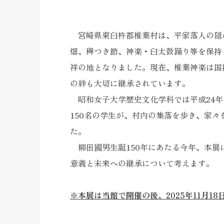
宮崎県
東臼杵郡
椎葉村
は、平家落人の隠
畑、
稗
つき節、神楽・
臼太鼓踊
り等を保持
祥の地となりました。現在、椎葉神楽は国
の絆も大切に継承されています。
昭和女子大学歴史文化学科では平成24年
150名の学生が、村内の集落を歩き、家
た。
柳田國男生誕150年にあたる今年、本展
意義と未来への継承について考えます。
※本展は当館で開催の後、2025年11月18