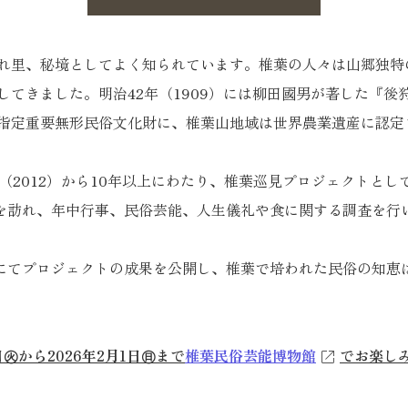
れ里、秘境としてよく知られています。椎葉の人々は山郷独特
してきました。明治42年（1909）には
柳田國男
が著した『
後
指定重要無形民俗文化財に、椎葉山地域は世界農業遺産に認定
（2012）から10年以上にわたり、椎葉巡見プロジェクトと
々を訪れ、年中行事、民俗芸能、人生儀礼や食に関する調査を行
にてプロジェクトの成果を公開し、椎葉で培われた民俗の知恵
日㊋から2026年2月1日㊐まで
椎葉民俗芸能博物館
でお楽し