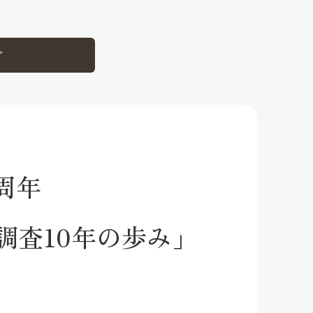
グ
周年
調査10年の歩み」